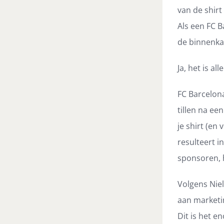
van de shirt
Als een FC B
de binnenkan
Ja, het is a
FC Barcelona
tillen na een
je shirt (en
resulteert i
sponsoren, h
Volgens
Nie
aan marketi
Dit is het e