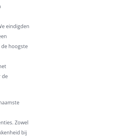
n
We eindigden
een
g de hoogste
het
r de
rnaamste
nties. Zowel
kenheid bij