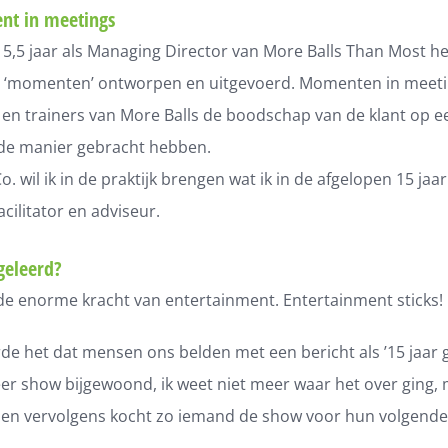
nt in meetings
e 5,5 jaar als Managing Director van
More Balls Than Most
he
l ‘momenten’ ontworpen en uitgevoerd. Momenten in meeti
 en trainers van More Balls de boodschap van de klant op e
de manier gebracht hebben.
. wil ik in de praktijk brengen wat ik in de afgelopen 15 jaa
facilitator en adviseur.
geleerd?
 de enorme kracht van entertainment. Entertainment sticks!
de het dat mensen ons belden met een bericht als ’15 jaar
eer show bijgewoond, ik weet niet meer waar het over ging,
!’ en vervolgens kocht zo iemand de show voor hun volgend