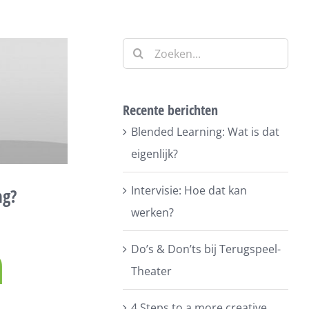
Zoeken
naar:
Recente berichten
Blended Learning: Wat is dat
eigenlijk?
Intervisie: Hoe dat kan
ng?
werken?
n
Do’s & Don’ts bij Terugspeel-
Theater
4 Steps to a more creative