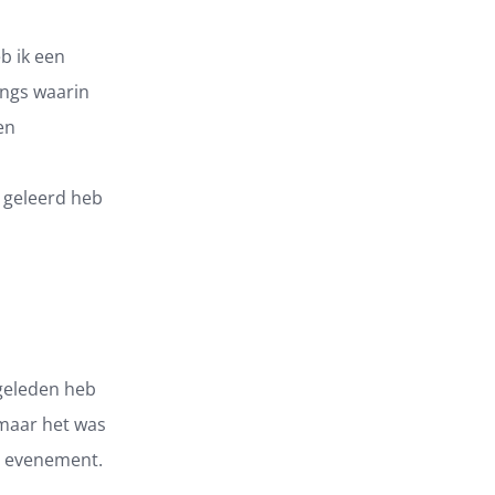
b ik een
ngs waarin
en
r geleerd heb
 geleden heb
 maar het was
e evenement.