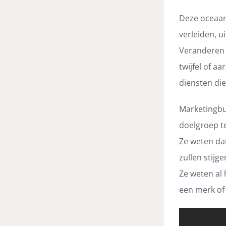
Deze oceaan
verleiden, u
Veranderen 
twijfel of 
diensten di
Marketingbu
doelgroep t
Ze weten da
zullen stijg
Ze weten al
een merk of