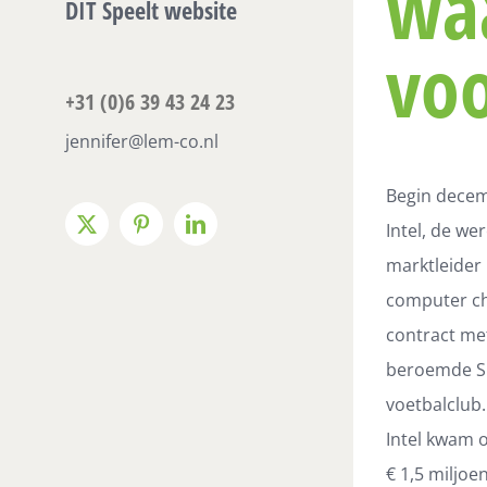
waa
DIT Speelt website
voo
+31 (0)6 39 43 24 23
jennifer@lem-co.nl
Begin decem
Intel, de
wer
X
Pinterest
LinkedIn
marktleider
computer ch
contract me
beroemde S
voetbalclub.
Intel kwam 
€ 1,5 miljoe