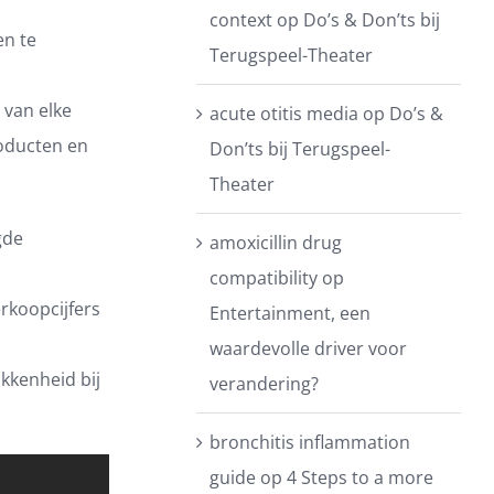
context
op
Do’s & Don’ts bij
en te
Terugspeel-Theater
 van elke
acute otitis media
op
Do’s &
roducten en
Don’ts bij Terugspeel-
Theater
gde
amoxicillin drug
compatibility
op
rkoopcijfers
Entertainment, een
waardevolle driver voor
kkenheid bij
verandering?
bronchitis inflammation
guide
op
4 Steps to a more