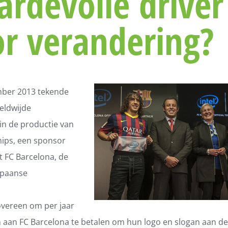
rdevolle driver
r verandering?
ber 2013 tekende
eldwijde
in de productie van
ips, een sponsor
t FC Barcelona, de
paanse
overeen om per jaar
n
aan FC Barcelona te betalen om hun logo en slogan aan d