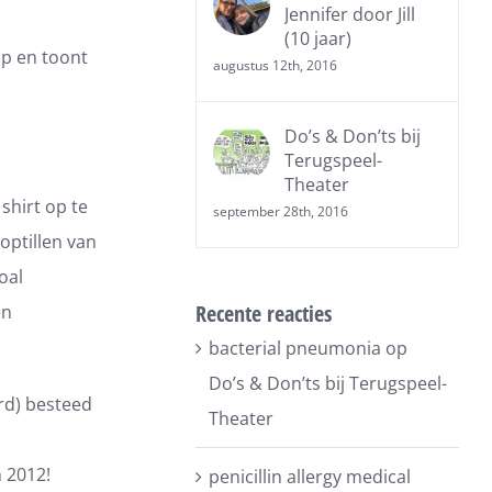
Jennifer door Jill
(10 jaar)
op en toont
augustus 12th, 2016
Do’s & Don’ts bij
Terugspeel-
Theater
shirt op te
september 28th, 2016
 optillen van
oal
Recente reacties
en
bacterial pneumonia
op
Do’s & Don’ts bij Terugspeel-
rd) besteed
Theater
 2012!
penicillin allergy medical