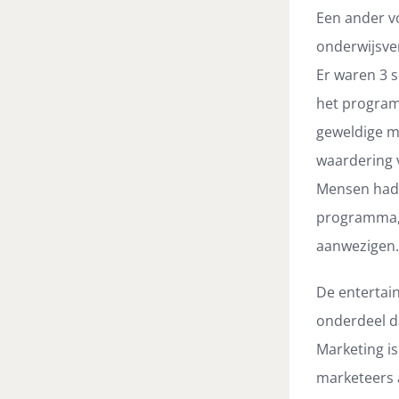
Een ander v
onderwijsv
Er waren 3 
het program
geweldige m
waardering 
Mensen hadd
programma, 
aanwezigen.
De entertai
onderdeel d
Marketing is
marketeers 