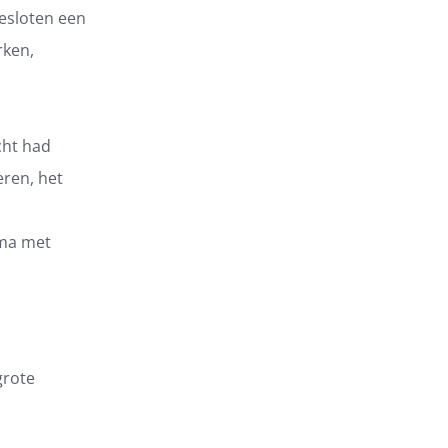
esloten een
rken,
cht had
eren, het
mma met
grote