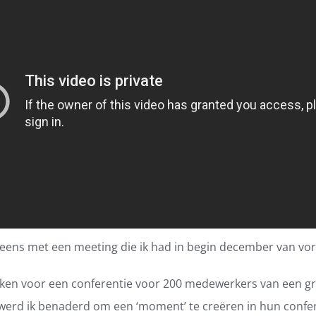
t eens met een meeting die ik had in begin december van vori
ken voor een conferentie voor 200 medewerkers van een g
 werd ik benaderd om een ‘moment’ te creëren in hun confer