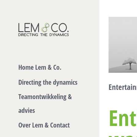
Skip
to
Bekijk
content
grotere
afbeelding
Home Lem & Co.
Directing the dynamics
Entertain
Teamontwikkeling &
Ent
advies
Over Lem & Contact