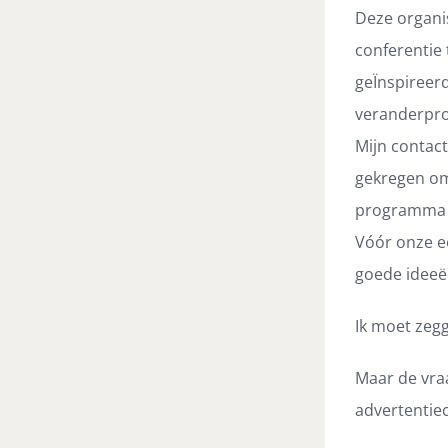
Deze organi
conferentie
geÏnspireer
veranderpr
Mijn contact
gekregen om 
programma t
Vóór onze e
goede ideeën
Ik moet zegg
Maar de vraa
advertentie