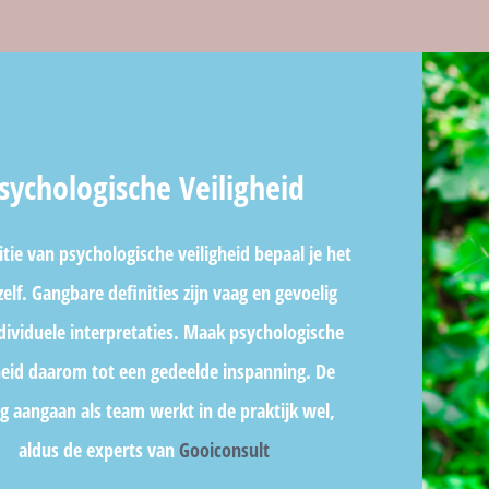
sychologische Veiligheid
itie van psychologische veiligheid bepaal je het
zelf. Gangbare definities zijn vaag en gevoelig
dividuele interpretaties. Maak psychologische
heid daarom tot een gedeelde inspanning. De
g aangaan als team werkt in de praktijk wel,
aldus de experts van
Gooiconsult