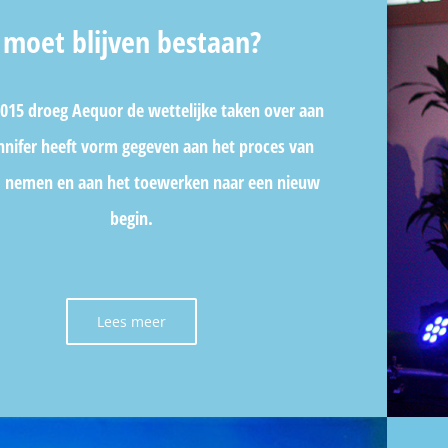
moet blijven bestaan?
015 droeg Aequor de wettelijke taken over aan
nnifer heeft vorm gegeven aan het proces van
d nemen en aan het toewerken naar een nieuw
begin.
Lees meer