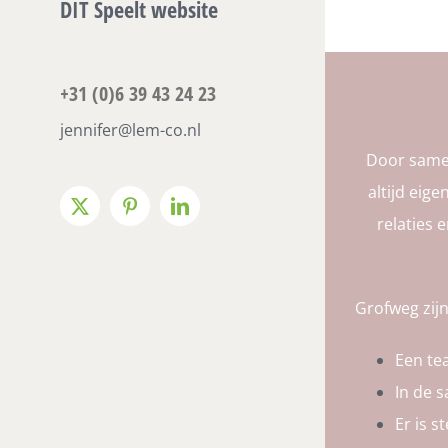
DIT Speelt website
+31 (0)6 39 43 24 23
jennifer@lem-co.nl
Door samen
altijd eig
X
Pinterest
LinkedIn
relaties 
Grofweg zijn
Een te
In de 
Er is 