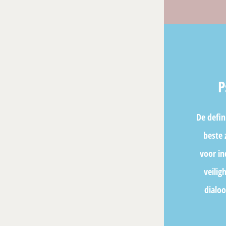
P
De defin
beste 
voor in
veilig
dialoo