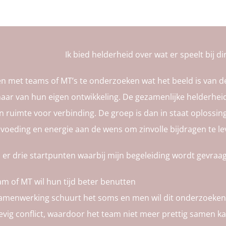
Ik bied helderheid over wat er speelt bij di
 met teams of MT’s te onderzoeken wat het beeld is van de w
enaar van hun eigen ontwikkeling. De gezamenlijke helderhe
en ruimte voor verbinding. De groep is dan in staat oplossin
voeding en energie aan de wens om zinvolle bijdragen te le
 er drie startpunten waarbij mijn begeleiding wordt gevraa
am of MT wil hun tijd beter benutten
samenwerking schuurt het soms en men wil dit onderzoeken
stevig conflict, waardoor het team niet meer prettig samen k