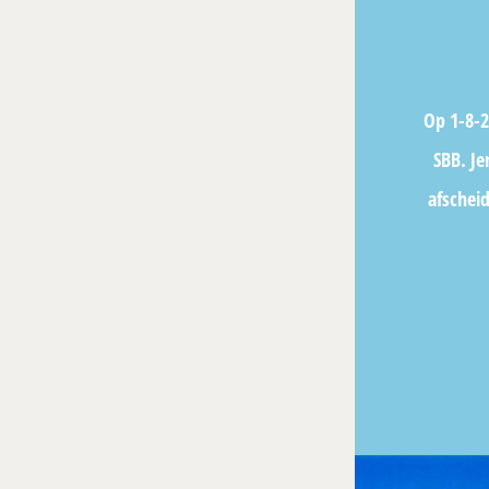
Op 1-8-2
SBB. Je
afschei