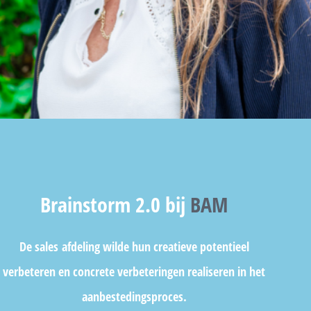
Brainstorm 2.0 bij
BAM
De sales afdeling wilde hun creatieve potentieel
verbeteren en concrete verbeteringen realiseren in het
aanbestedingsproces.