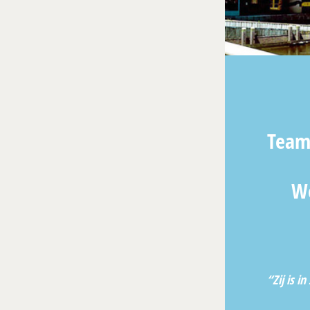
Team
We
“Zij is i