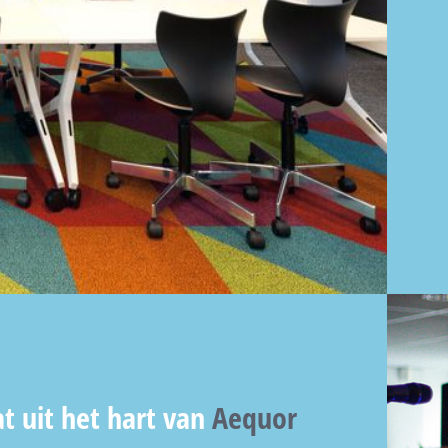
t uit het hart van
Aequor